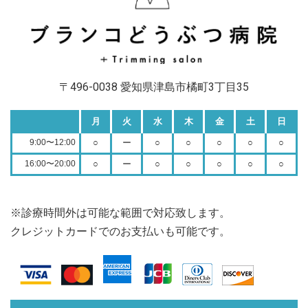
〒496-0038 愛知県津島市橘町3丁目35
月
火
水
木
金
土
日
9:00〜12:00
○
ー
○
○
○
○
○
16:00〜20:00
○
ー
○
○
○
○
○
※診療時間外は可能な範囲で対応致します。
クレジットカードでのお支払いも可能です。