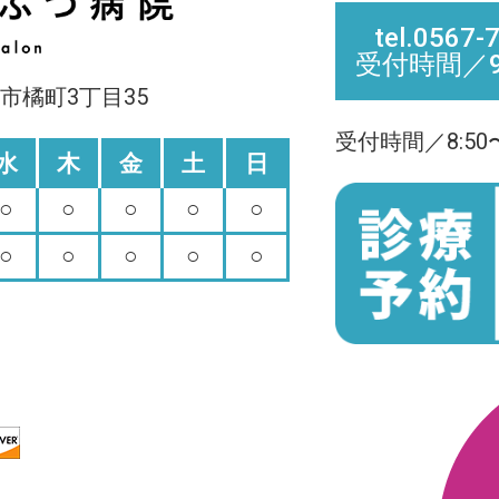
tel.05
受付時間／9
島市橘町3丁目35
受付時間／8:50
水
木
金
土
日
○
○
○
○
○
○
○
○
○
○